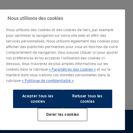
Nous utilisons des cookies
Nous utilisons des cookies et des cookies de tiers, par exemple
Découvrez tout
pour optimiser la navigation sur notre site web et offrir des
services personnalisés. Nous utilisons également des cookies pour
afficher des publicités pertinentes pour vous en fonction de votre
comportement de navigation. Vous pouvez cliquer ici pour ajuster
vos préférences et/ou accepter l'utilisation des cookies ci-
*
L'autonomie indiquée correspond au cycle combiné
dessous. Vous trouverez de plus amples informations sur les
WLTP. L'autonomie réelle peut varier légèrement en
cookies dans la rubrique
« Paramètres des cookies »
et sur la
manière dont nous traitons vos données personnelles dans la
fonction des conditions de route, de votre style de
rubrique
« Politique de confidentialité »
.
conduite et de la température. Elle dépend
également du type de pneus équipés. Données
Acepter tous les
Refuser tous les
techniques non définitives.
cookies
cookies
** Le temps de charge est basé sur une charge avec
Gerer les cookies
une wallbox de 32 A et un OBC de 3,3 kW. Les temps
Configurer
Essai
Brochure
Offre
Distributeur
de charge peuvent varier en fonction des conditions