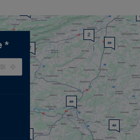
2
e
*
2