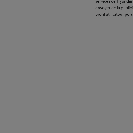
services de Hyundai 
envoyer de la public
Sappeurstrasse 2
profil utilisateur per
6210 Sursee
Auto Bürki AG
Gewerbestrasse 2
3532 Zäziwil
Auto Eberle Uzwil
Buchental 2c
9245 Oberbüren
Auto Eberle Wil