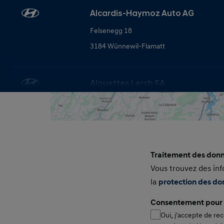
Alcardis-Haymoz Auto AG
2
Felsenegg 18
3184 Wünnewil-Flamatt
Alouettes Lerch SA
Grand Rue 68
2735 Malleray
Alternative Cars SA
Traitement des donn
3
Consent Smal
Vous trouvez des inf
av. de Grandson 72
la
protection des d
1400 Yverdon-les-Bains
Consentement pour r
Oui, j’accepte de rec
Auto Birrer