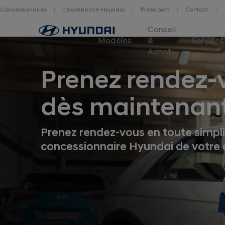
Concessionaires
L’expérience Hyundai
Pressroom
Contact
Logo
Conseil
Hyundai
Modèles
&
Services
Switzerland
Achat
Prenez rendez-
dès maintenant
Prenez rendez-vous en toute simpli
concessionnaire Hyundai de votre 