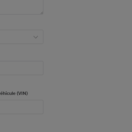
ld
3
éhicule (VIN)