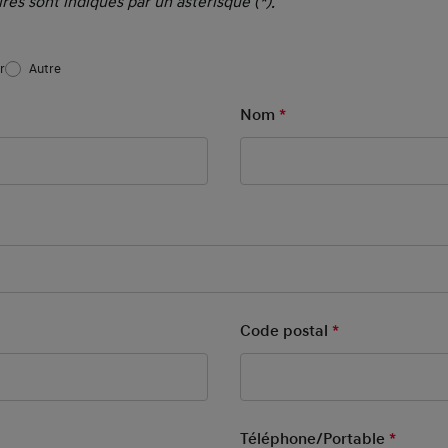
res sont indiqués par un astérisque (*).
r
Autre
Form New
 Field
Nom
*
Mandatory Field
 Field
ld
Code postal
*
Mandatory Fie
datory Field
Téléphone/Portable
*
Mandat