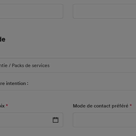
de
 Field
Form New
tie / Packs de services
e intention :
oix
*
Mode de contact préféré
*
M