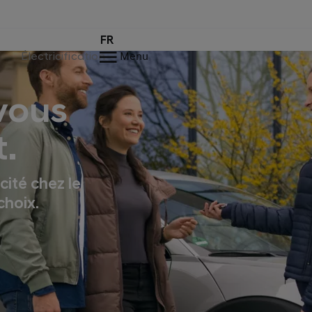
FR
Électricification
Menu
vous
.
cité chez le
choix.