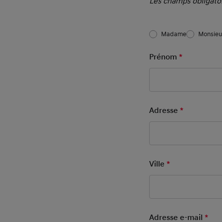
Les champs obligatoi
Salutation
Madame
Monsieu
After Sales 
Prénom
*
Mandatory
Adresse
*
Mandatory
Ville
*
Mandatory Fie
Adresse e-mail
*
Man