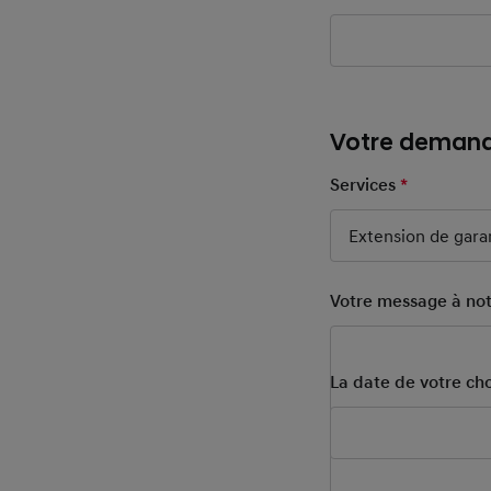
Votre deman
Services
*
Mandatory
After Sales 
Extension de garan
Votre message à notr
La date de votre ch