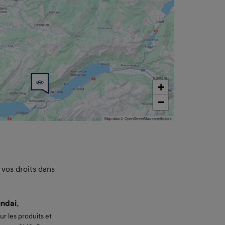
+
−
Map data © OpenStreetMap contributors
 vos droits dans
undai.
ur les produits et