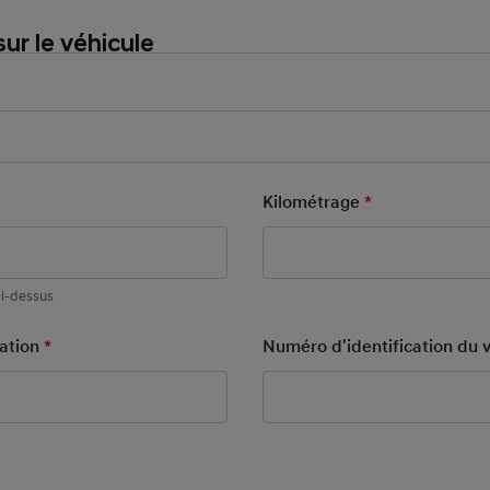
ur le véhicule
Mandatory Field
Form New
Kilométrage
*
Mandatory Fie
2
ci-dessus
lation
*
Mandatory Field
Numéro d'identification du v