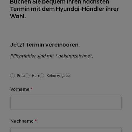
Buchen Sie bequem ihren nächsten
Termin mit dem Hyundai-Händler ihrer
Wahl.
Jetzt Termin vereinbaren.
Pflichtfelder sind mit * gekennzeichnet.
Salutation
*
Frau
Herr
Keine Angabe
After Sales Form New
Vorname
*
Pflichtfeld
Nachname
*
Pflichtfeld