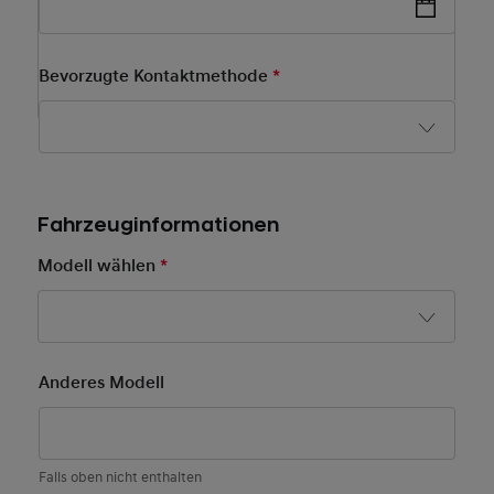
Bevorzugte Kontaktmethode
*
Pflichtfeld
Fahrzeuginformationen
Modell wählen
*
Pflichtfeld
After Sales Form New
Anderes Modell
Falls oben nicht enthalten