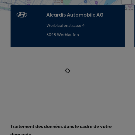
Map data © OpenStreetMap contributors
Alcardis Automobile AG
Worblaufenstrasse 4
3048 Worblaufen
Traitement des données dans le cadre de votre
Consent Small
demande.