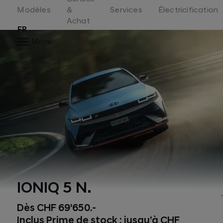
Switzerland
Modèles
&
Services
Électricification
Achat
FR
Menu
IONIQ 5 N.
Dès CHF 69'650.-
Inclus Prime de stock : jusqu’à CHF