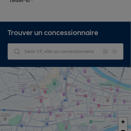
Dealer-id
*
Mandatory Field
Trouver un concessionnaire
Dealers Search
+
−