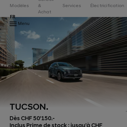
Switzerland
Modèles
&
Services
Électricification
Achat
FR
Menu
TUCSON.
Dès CHF 50'150.-
Inclus Prime de stock : jusqu’à CHF