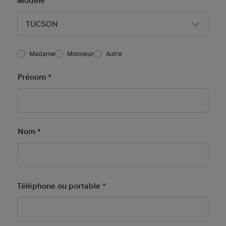
Modèle
*
Mandatory Field
TUCSON
Salutation
Madame
Monsieur
Autre
Basic User Info4
Prénom
*
Mandatory Field
Nom
*
Mandatory Field
Téléphone ou portable
*
Mandatory Field