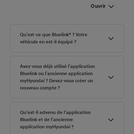
Ouvrir
Qu'est-ce que Bluelink® ? Votre
véhicule en est-il équipé ?
Bluelink® vous permet de rester connecté à votre
véhicule à tout moment grâce à des services qui
Avez-vous déjà utilisé l'application
rendent la conduite plus sûre, plus simple et plus
Bluelink ou l'ancienne application
agréable. myHyundai utilise Bluelink® pour accéder
myHyundai ? Devez-vous créer un
aux informations pertinentes sur le véhicule. Pour plus
nouveau compte ?
d’informations, consultez l’onglet Services Bluelink®.
Non, vous pouvez vous connecter à la nouvelle
application myHyundai avec vos identifiants de
Qu'est-il advenu de l'application
compte Hyundai existants.
Bluelink et de l'ancienne
Remarque : cela ne s’applique pas aux utilisateurs en
application myHyundai ?
Suède, en Hongrie et au Royaume-Uni. Dans ces pays,