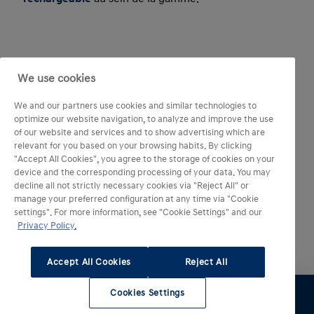
Sécurité et fiabilité des données
We use cookies
présentées
We and our partners use cookies and similar technologies to
La pertinence de votre analyse repose sur
optimize our website navigation, to analyze and improve the use
of our website and services and to show advertising which are
l’exactitude des chiffres. Chaque donnée affichée,
relevant for you based on your browsing habits. By clicking
des cycles WLTP aux émissions de CO
, provient
2
"Accept All Cookies", you agree to the storage of cookies on your
device and the corresponding processing of your data. You may
directement des homologations officielles HYUNDAI.
decline all not strictly necessary cookies via "Reject All" or
Cette rigueur garantit une information objective
manage your preferred configuration at any time via "Cookie
settings". For more information, see "Cookie Settings" and our
pour une comparaison sans équivoque. Enfin,
Privacy Policy.
l'utilisation de cet outil respecte les standards de
sécurité les plus stricts pour assurer la confidentialité
Accept All Cookies
Reject All
de votre navigation.
Cookies Settings