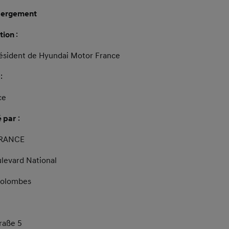
ébergement
ation
:
ésident de Hyundai Motor France
:
ce
é par
:
RANCE
evard National
Colombes
raße 5