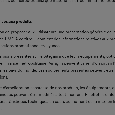
s et/ou indirectes ainsi que matérielles et/ou immatérielles p
tives aux produits
ion de proposer aux Utilisateurs une présentation générale de
 de HMF. A ce titre, il contient des informations relatives aux 
 actions promotionnelles Hyundai.
rsions présentés sur le Site, ainsi que leurs équipements, opti
en France métropolitaine. Ainsi, ils peuvent varier d’un pays à l
us les pays du monde. Les équipements présentés peuvent être 
ions.
 d’amélioration constante de nos produits, les équipements, op
hniques peuvent être modifiés à tout moment. En effet, les inf
caractéristiques techniques en cours au moment de la mise en li
te.