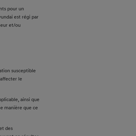
ants pour un
undai est régi par
teur et/ou
lation susceptible
affecter le
plicable, ainsi que
que manière que ce
 et des