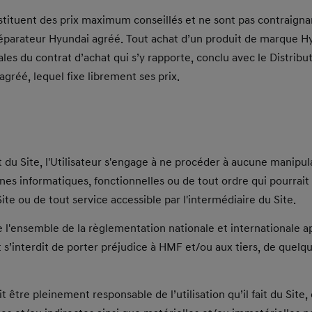
nstituent des prix maximum conseillés et ne sont pas contraign
éparateur Hyundai agréé. Tout achat d’un produit de marque Hy
les du contrat d’achat qui s’y rapporte, conclu avec le Distribu
gréé, lequel fixe librement ses prix.
it du Site, l'Utilisateur s'engage à ne procéder à aucune manipu
es informatiques, fonctionnelles ou de tout ordre qui pourrait 
te ou de tout service accessible par l'intermédiaire du Site.
e l'ensemble de la règlementation nationale et internationale ap
et s’interdit de porter préjudice à HMF et/ou aux tiers, de quel
it être pleinement responsable de l’utilisation qu’il fait du Site,