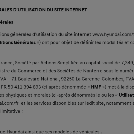
LES D’UTILISATION DU SITE INTERNET
érales
ions générales d’utilisation du site internet www.hyundai.com/f
itions Générales
») ont pour objet de définir les modalités et c
nce, Société par Actions Simplifiée au capital social de 7.349
istre du Commerce et des Sociétés de Nanterre sous le numér
VA – 71 Boulevard National, 92250 La Garenne-Colombes, TV
 FR 50 411 394 893 (ci-après dénommée «
HMF
») met à la dis
nes physiques et morales (ci-après dénommés le ou les «
Utilisa
.com/fr et les services disponibles sur ledit site, notamment 
limitative :
ue Hyundai ainsi que ses modèles de véhicules ;