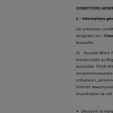
CONDITIONS GENERA
1 – Informations gén
Les présentes condit
désignées les «
Cond
lesquelles
1) Hyundai Motor Fra
immatriculée au Reg
domiciliée TOUR NO
intracommunautaire
utilisateurs, person
internet www.hyundai
énumération ne soit 
Découvrir la marq