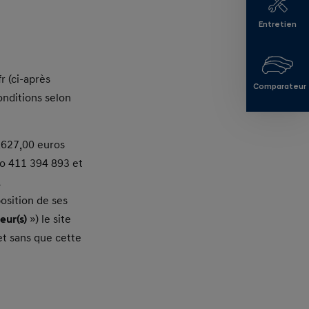
Entretien
r (ci-après
Comparateur
onditions selon
.627,00 euros
o 411 394 893 et
A
position de ses
teur(s)
») le site
et sans que cette