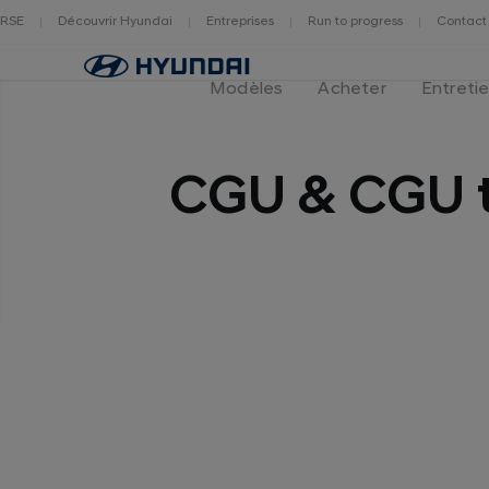
RSE
Découvrir Hyundai
Entreprises
Run to progress
Contact
Page
d'accueil
Modèles
Acheter
Entreti
CGU & CGU t