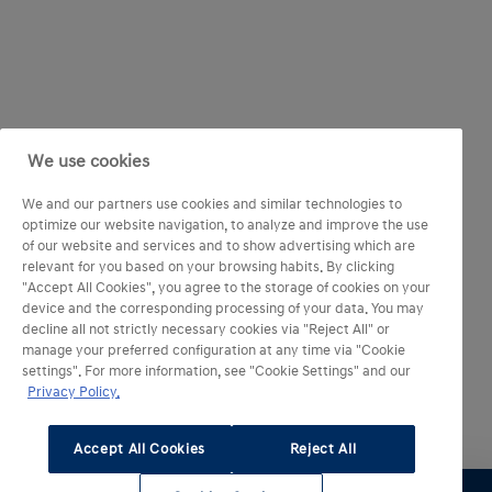
téléphone, de déplacement, d’hébergement et de
location de véhicule
Veillez à toujours vous reporter aux conditions
générales de la garantie pour connaître la liste
exhaustive des éléments qui ne sont pas couverts par
notre garantie.
We use cookies
We and our partners use cookies and similar technologies to
optimize our website navigation, to analyze and improve the use
of our website and services and to show advertising which are
relevant for you based on your browsing habits. By clicking
"Accept All Cookies", you agree to the storage of cookies on your
device and the corresponding processing of your data. You may
decline all not strictly necessary cookies via "Reject All" or
manage your preferred configuration at any time via "Cookie
settings". For more information, see "Cookie Settings" and our
Privacy Policy.
Accept All Cookies
Reject All