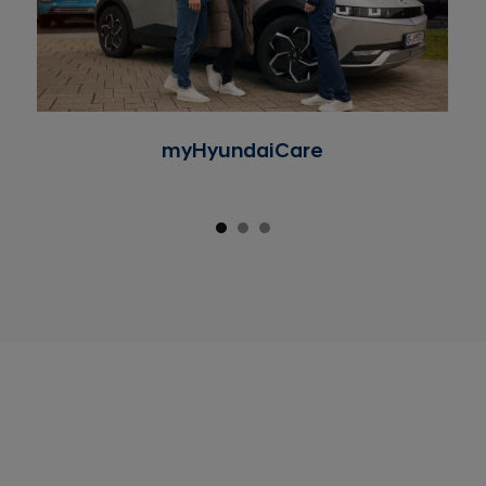
tout dispositif et/ou accessoire monté par toute
autre partie que Hyundai
de légères anomalies, qui ne sont pas jugées
comme ayant un impact sur la qualité et le
fonctionnement du véhicule (ex. : faible bruit ou
vibration)
myHyundaiCare
une course ou une compétition automobile (les
compétitions désignant les épreuves
chronométrées formelles ou informelles, les
confrontations sportives avec d'autres véhicules,
ou tout autre événement impliquant l’application
de contraintes anormales sur le véhicule ou ses
composants)
Pneus : ils sont couverts par le manufacturier et leur
garantie est gérée par le revendeur et les
représentants des points de vente.
Les véhicules ou composants endommagés à la