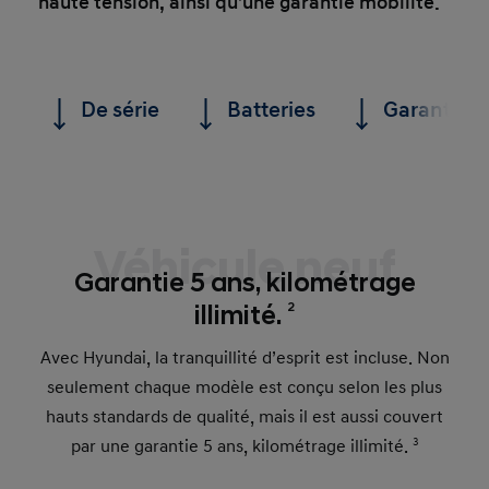
haute tension, ainsi qu’une garantie mobilité.
De série
Batteries
Garanties
Véhicule neuf
Garantie 5 ans, kilométrage
2
illimité.
Avec Hyundai, la tranquillité d’esprit est incluse. Non
seulement chaque modèle est conçu selon les plus
hauts standards de qualité, mais il est aussi couvert
par une garantie 5 ans, kilométrage illimité.
3