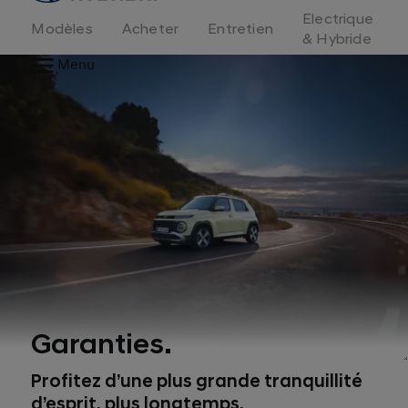
d'accueil
Electrique
Modèles
Acheter
Entretien
& Hybride
Menu
Garanties.
Profitez d’une plus grande tranquillité
d’esprit, plus longtemps.