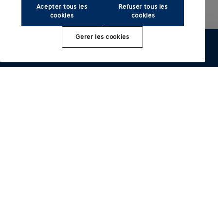
Acepter tous les
Refuser tous les
cookies
cookies
Gerer les cookies
Configurer
Essai
Brochure
Offre
Distributeur
Modèles électrifiés
Autres modeles
INSTER
IONIQ 3
Acheter
IONIQ 5
i10
IONIQ 5 N
i20
Services
IONIQ 6
i30 Hatchack