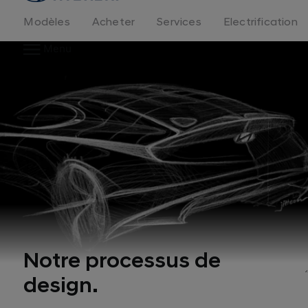
logo
Modèles
Acheter
Services
Electrification
Menu
Notre processus de
design.