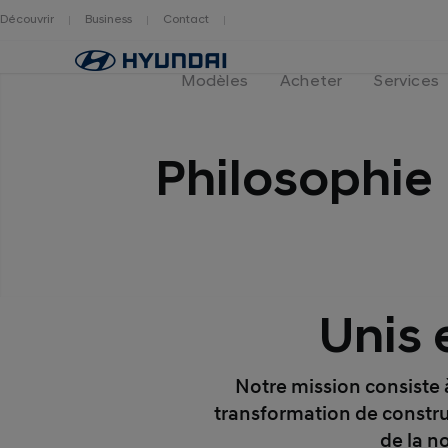
Découvrir
Business
Contact
Hyundai
logo
Modèles
Acheter
Services
Philosophie
Unis 
Notre mission consiste 
transformation de constru
de la n