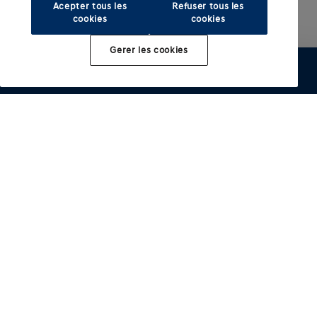
Acepter tous les
Refuser tous les
cookies
cookies
Gerer les cookies
Modèles électrifiés
Autres modeles
INSTER
IONIQ 3
Acheter
IONIQ 5
i10
IONIQ 5 N
i20
Services
IONIQ 6
i30 Hatchack
Offres du moment