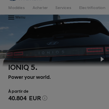
logo
Modèles
Acheter
Services
Electrification
Menu
Pl
IONIQ 5.
Power your world.
À partir de
40.804 EUR