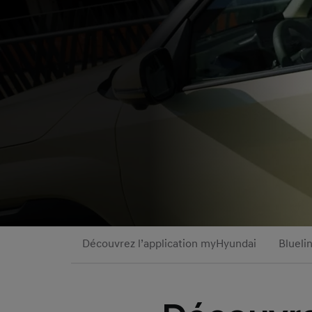
Découvrez l’application myHyundai
Blueli