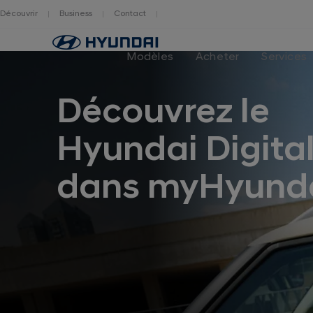
Découvrir
Business
Contact
Hyundai
logo
Modèles
Acheter
Services
Découvrez le
Hyundai Digita
dans myHyunda