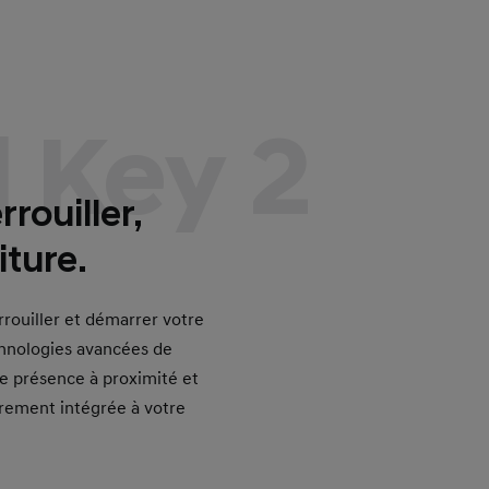
 Key 2
rouiller,
iture.
rrouiller et démarrer votre
chnologies avancées de
e présence à proximité et
èrement intégrée à votre