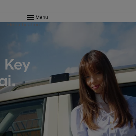
Menu
Electrification
l Key
i.