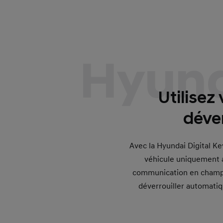
Hyund
Utilisez
déver
Avec la Hyundai Digital Ke
véhicule uniquement a
communication en champ p
déverrouiller automatiq