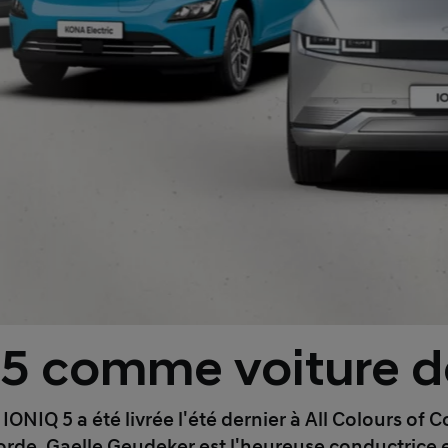
 5 comme voiture de
IONIQ 5 a été livrée l'été dernier à All Colours 
rde. Gaelle Geudeker est l'heureuse conductrice e