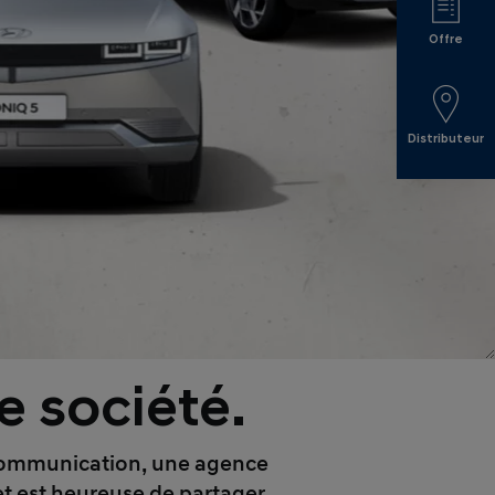
Offre
Distributeur
 société.
of Communication, une agence
t est heureuse de partager