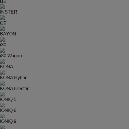
i10
INSTER
i20
BAYON
i30
i30 Wagon
KONA
KONA Hybrid
KONA Electric
IONIQ 5
IONIQ 6
IONIQ 9