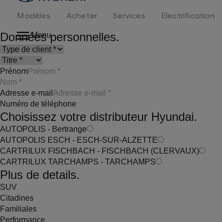
logo
Modèles
Acheter
Services
Electrification
Données personnelles.
Menu
Prénom
Adresse e-mail
Numéro de téléphone
Choisissez votre distributeur Hyundai.
AUTOPOLIS - Bertrange
AUTOPOLIS ESCH - ESCH-SUR-ALZETTE
CARTRILUX FISCHBACH - FISCHBACH (CLERVAUX)
CARTRILUX TARCHAMPS - TARCHAMPS
Plus de details.
SUV
Citadines
Familiales
Performance