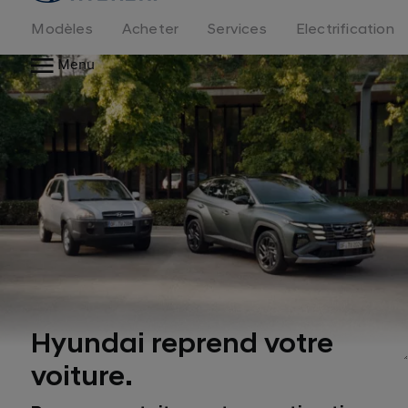
logo
Modèles
Acheter
Services
Electrification
Menu
Hyundai reprend votre
voiture.