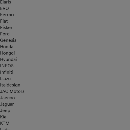
Elaris
EVO
Ferrari
Fiat
Fisker
Ford
Genesis
Honda
Hongqi
Hyundai
INEOS
Infiniti
Isuzu
Italdesign
JAC Motors
Jaecoo
Jaguar
Jeep
Kia
KTM
Lada