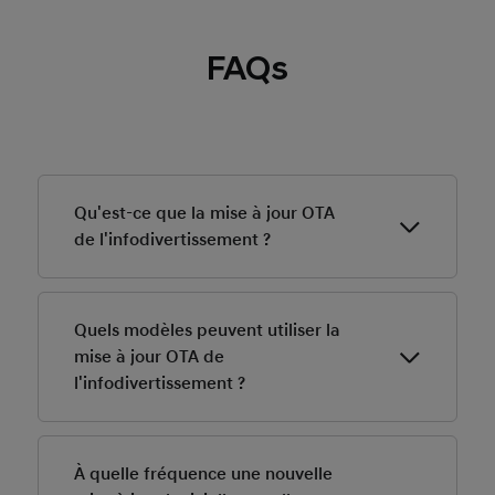
FAQs
Qu'est-ce que la mise à jour OTA
de l'infodivertissement ?
Via OTA update, vous pouvez télécharger et installer
de nouvelles cartes et de nouveaux logiciels
Quels modèles peuvent utiliser la
d'infodivertissement par liaison radio.
mise à jour OTA de
l'infodivertissement ?
Actuellement, IONIQ 5 est éligible à la mise à jour OTA
de l'infodivertissement.
À quelle fréquence une nouvelle