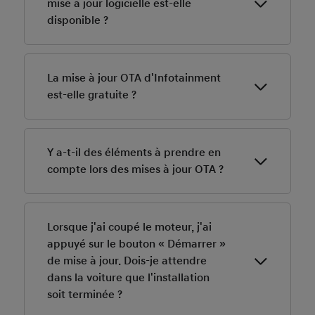
mise à jour logicielle est-elle
disponible ?
En général, les nouvelles cartes et les nouveaux
logiciels sont mis à jour deux fois par an.
La mise à jour OTA d'Infotainment
est-elle gratuite ?
Les mises à jour OTA sont gratuites pendant la période
de gratuité des services Bluelink. Pour continuer à
Y a-t-il des éléments à prendre en
utiliser les mises à jour OTA après la période de
compte lors des mises à jour OTA ?
gratuité, vous devez prolonger votre abonnement à
Bluelink.
Pour une mise à jour stable, veuillez retirer la clé USB
connectée avant d'appuyer sur le bouton « Démarrer
Lorsque j'ai coupé le moteur, j'ai
».
appuyé sur le bouton « Démarrer »
de mise à jour. Dois-je attendre
dans la voiture que l'installation
soit terminée ?