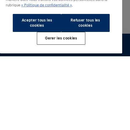
rubrique
« Politique de confidentialité »
.
Acepter tous les
Refuser tous les
cookies
cookies
Gerer les cookies
Configurer
Essai
Brochure
Offre
Distributeur
Modèles électrifiés
Autres modeles
INSTER
IONIQ 3
Acheter
IONIQ 5