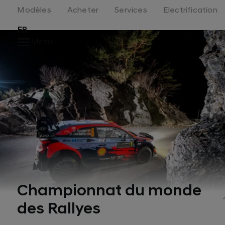
Modèles
Acheter
Services
Electrification
FR
Menu
Championnat du monde
des Rallyes