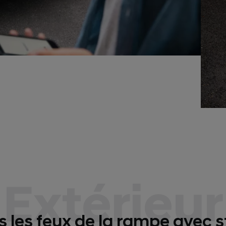
Extérieur
 les feux de la rampe avec s