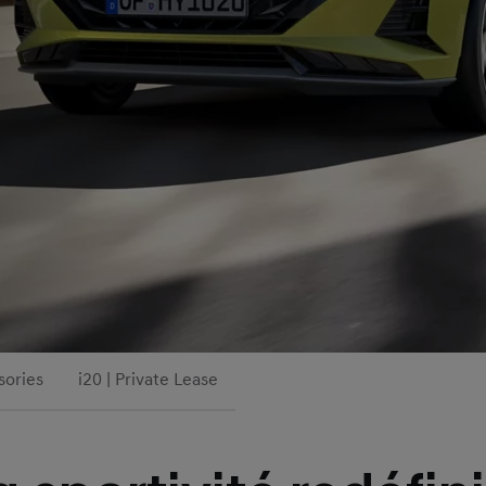
sories
i20 | Private Lease