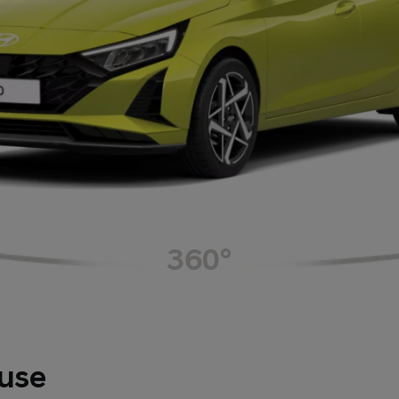
360°
euse