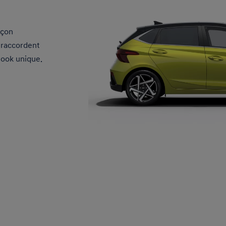
açon
e raccordent
 look unique.