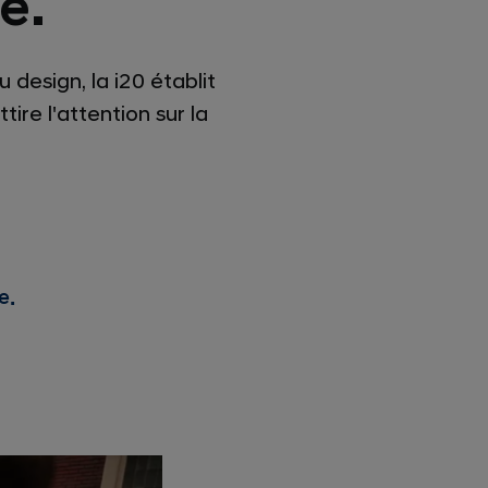
e.
design, la i20 établit
re l'attention sur la
e.