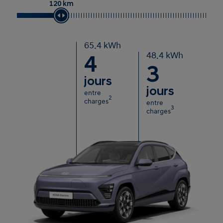
120 km
65.4 kWh
48.4 kWh
4
3
jours
jours
entre
2
charges
entre
3
charges