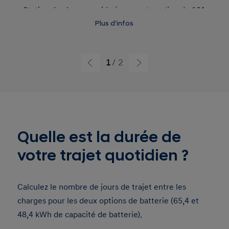
Station de charge rapide à courant continu de 101
kW : Temps de charge 43 min de 10 à 80%.
Plus d'infos
Autonomie supplémentaire à partir de 15 minutes
de charge : 162 km.
1
2
Quelle est la durée de
votre trajet quotidien ?
Calculez le nombre de jours de trajet entre les
charges pour les deux options de batterie (65,4 et
48,4 kWh de capacité de batterie).