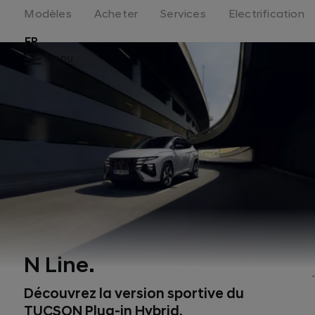
Modèles
Acheter
Services
Electrification
FR
Menu
N Line.
Découvrez la version sportive du
TUCSON Plug-in Hybrid.