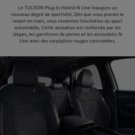
Le TUCSON Plug-in Hybrid N Line inaugure un
nouveau degré de sportivité. Dès que vous prenez le
volant en main, vous ressentez l'excitation du sport
automobile. Cette sensation est renforcée par les
sièges, les garnitures de portes et les accoudoirs N
Line avec des surpiqûres rouges contrastées.