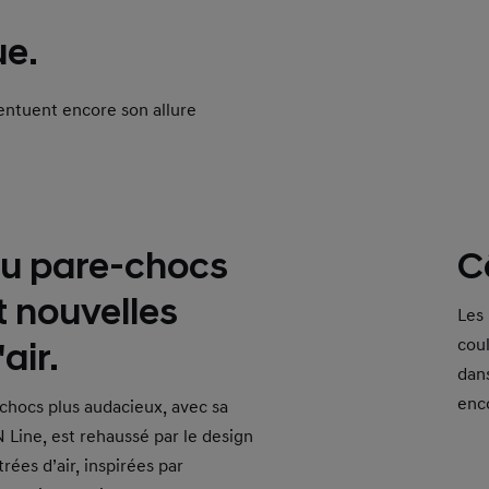
ue.
entuent encore son allure
u pare-chocs
C
t nouvelles
Les 
cou
air.
dan
enc
chocs plus audacieux, avec sa
 N Line, est rehaussé par le design
rées d’air, inspirées par