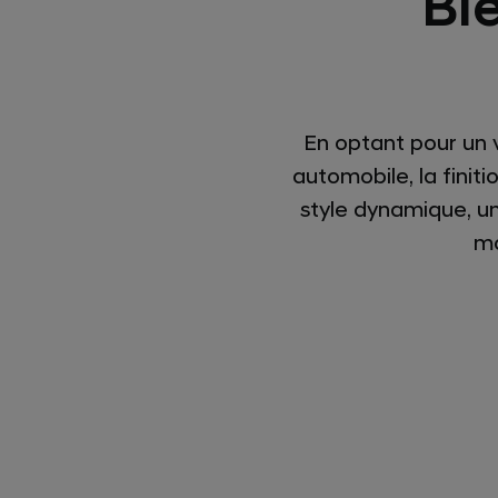
Bi
En optant pour un v
automobile, la finit
style dynamique, 
mo