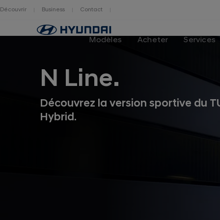
Découvrir
Business
Contact
Hyundai
logo
Modèles
Acheter
Services
N Line.
Découvrez la version sportive du
Hybrid.