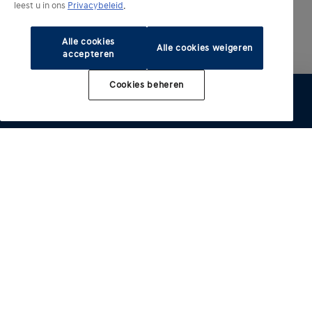
leest u in ons
Privacybeleid
.
Alle cookies
Alle cookies weigeren
accepteren
Cookies beheren
Configureer
Proefrit
Brochure
Offerte
Verdelers
Geëlektrificeerde modellen
Andere modellen
INSTER
IONIQ 3
Kopen
IONIQ 5
i10