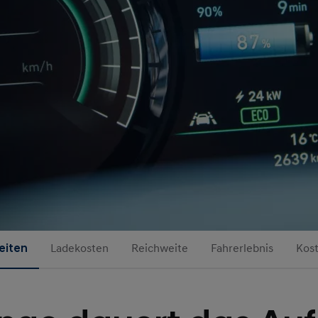
eiten
Ladekosten
Reichweite
Fahrerlebnis
Kos