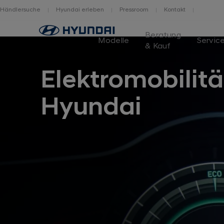
Händlersuche
Hyundai erleben
Pressroom
Kontakt
Logo
Beratung
Hyundai
Modelle
Servic
& Kauf
Switzerland
Elektromobilitä
Hyundai