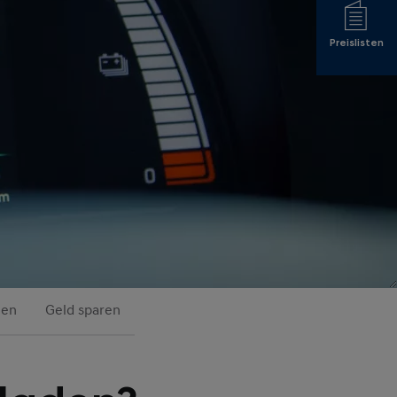
Preislisten
ten
Geld sparen