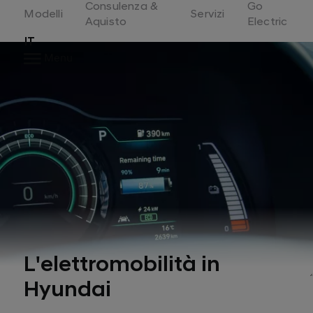
Consulenza &
Go
Switzerland
Modelli
Servizi
Aquisto
Electric
IT
Menu
L'elettromobilità in
Hyundai