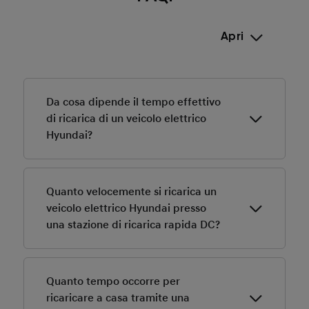
Apri
Da cosa dipende il tempo effettivo
di ricarica di un veicolo elettrico
Hyundai?
Il tempo di ricarica varia in base alla potenza della
stazione, alla temperatura della batteria, allo stato di
Quanto velocemente si ricarica un
carica e alla potenza massima supportata dal veicolo.
veicolo elettrico Hyundai presso
I modelli Hyundai con tecnologia a 800 V permettono
una stazione di ricarica rapida DC?
tempi di ricarica particolarmente brevi presso
caricabatterie rapidi DC idonei, grazie alla capacità di
Presso una stazione di ricarica rapida DC ad alta
assorbire elevate potenze in modo efficiente.
potenza, un modello Hyundai come IONIQ 5 o IONIQ 6
Quanto tempo occorre per
può aumentare lo stato di carica dal 10 % all’80 % in
ricaricare a casa tramite una