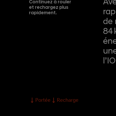
Ave
Continuez à rouler
et rechargez plus
rap
rapidement.
de 
84 
éne
une
l’I
Portée
Recharge