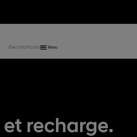
Interior
Features
Technical Data
FR
Électricification
Menu
et recharge.