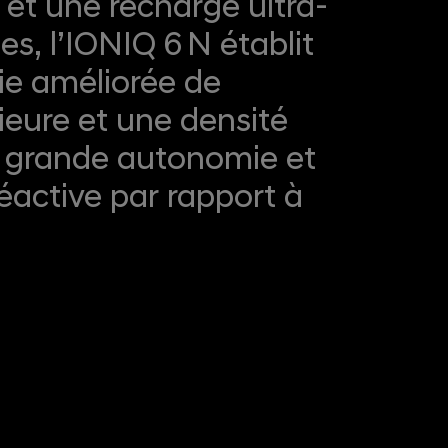
et une recharge ultra-
s, l’IONIQ 6 N établit
rie améliorée de
ieure et une densité
s grande autonomie et
éactive par rapport à