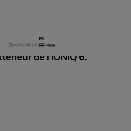
rior
Features
N Line
FR
Électricification
Menu
térieur de l'IONIQ 6.