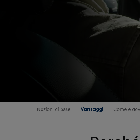
Nozioni di base
Vantaggi
Come e dove