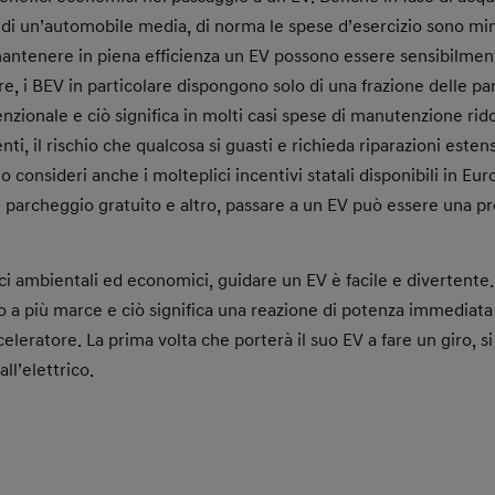
o di un’automobile media, di norma le spese d’esercizio sono min
antenere in piena efficienza un EV possono essere sensibilmen
re, i BEV in particolare dispongono solo di una frazione delle par
zionale e ciò significa in molti casi spese di manutenzione rido
, il rischio che qualcosa si guasti e richieda riparazioni esten
o consideri anche i molteplici incentivi statali disponibili in Eu
 il parcheggio gratuito e altro, passare a un EV può essere una 
ici ambientali ed economici, guidare un EV è facile e divertente
a più marce e ciò significa una reazione di potenza immediata
cceleratore. La prima volta che porterà il suo EV a fare un giro, 
ll’elettrico.