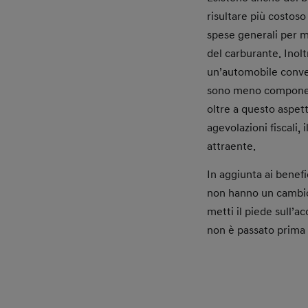
risultare più costos
spese generali per m
del carburante. Inolt
un’automobile conven
sono meno componenti
oltre a questo aspett
agevolazioni fiscali,
attraente.
In aggiunta ai benef
non hanno un cambio 
metti il piede sull’a
non è passato prima a