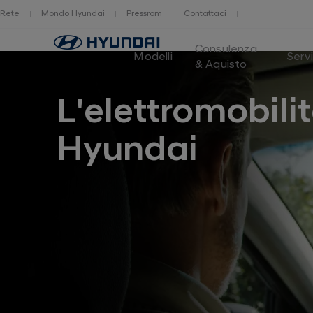
Rete
Mondo Hyundai
Pressrom
Contattaci
Logo
Consulenza
Hyundai
Modelli
Servi
& Aquisto
Switzerland
L'elettromobilit
Hyundai