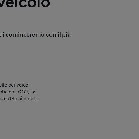
veicolo
ndi cominceremo con il più
elle dei veicoli
lobale di CO2. La
 a 514 chilometri