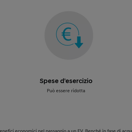
Spese d’esercizio
Può essere ridotta
enefici economici nel passaggio a un EV. Benché in fase di acq