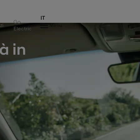
IT
Go
zi
Menu
Electric
à in