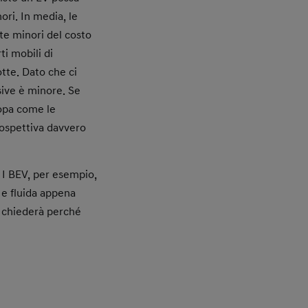
ori. In media, le
te minori del costo
ti mobili di
tte. Dato che ci
sive è minore. Se
ropa come le
prospettiva davvero
. I BEV, per esempio,
 e fluida appena
si chiederà perché