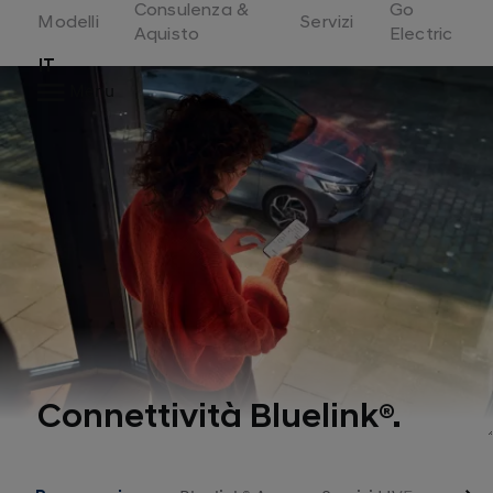
Consulenza &
Go
Switzerland
Modelli
Servizi
Aquisto
Electric
IT
Menu
Connettività Bluelink®.