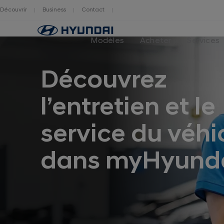
Découvrir
Business
Contact
Hyundai
logo
Modèles
Acheter
Services
Découvrez
l’entretien et le
service du véhi
dans myHyunda