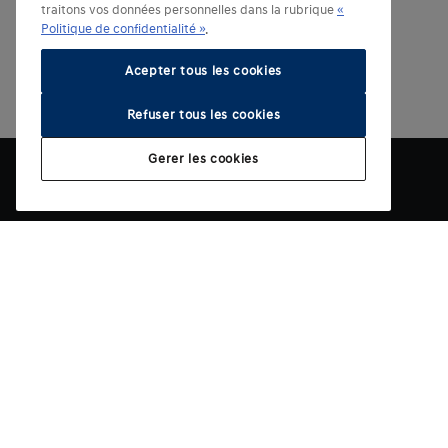
traitons vos données personnelles dans la rubrique
«
Politique de confidentialité »
.
Acepter tous les cookies
Refuser tous les cookies
Gerer les cookies
Modèles électrifiés
Autres modeles
INSTER
i10
IONIQ 3
i20
IONIQ 5
i30 Hatchack