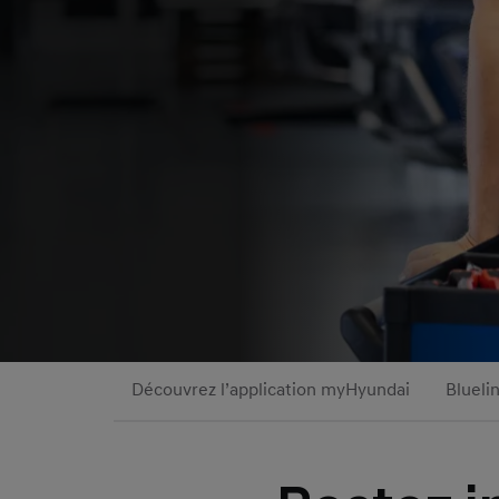
Découvrez l’application myHyundai
Blueli