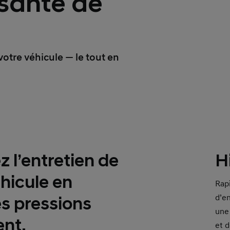
 santé de
 votre véhicule — le tout en
 l’entretien de
H
éhicule en
Rapi
d’e
s pressions
une
nt.
et d