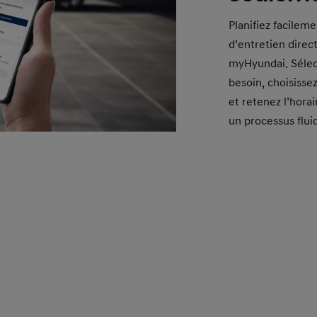
Planifiez facilem
d’entretien direc
myHyundai. Sélec
besoin, choisisse
et retenez l’hora
un processus flui