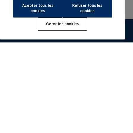
Acepter tous les
Refuser tous les
cookies
cookies
Gerer les cookies
Configurer
Essai
Brochure
Offre
Distributeur
Modèles électrifiés
Autres modeles
INSTER
IONIQ 3
Acheter
IONIQ 5
i10
IONIQ 5 N
i20
Services