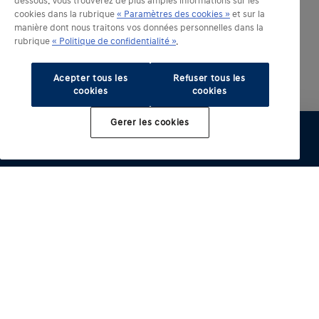
dessous. Vous trouverez de plus amples informations sur les
cookies dans la rubrique
« Paramètres des cookies »
et sur la
manière dont nous traitons vos données personnelles dans la
rubrique
« Politique de confidentialité »
.
Acepter tous les
Refuser tous les
cookies
cookies
Gerer les cookies
Configurer
Essai
Brochure
Offre
Distributeur
Modèles électrifiés
Autres modeles
INSTER