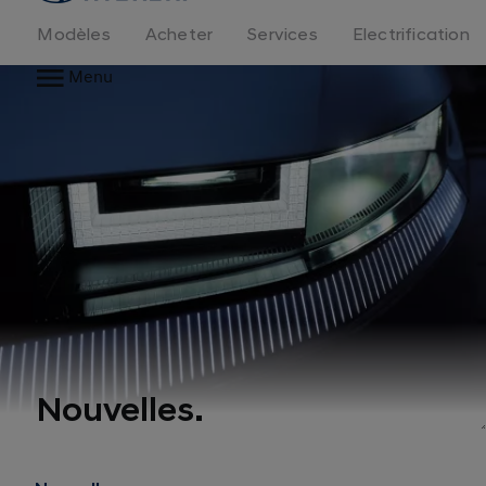
logo
Modèles
Acheter
Services
Electrification
Menu
Nouvelles.