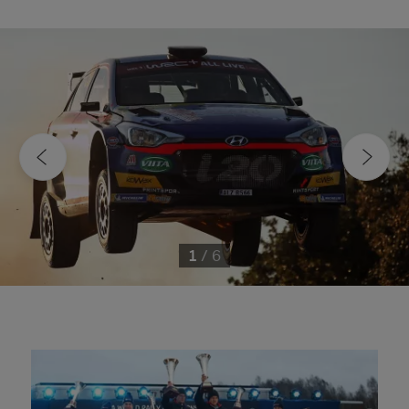
1
/
6