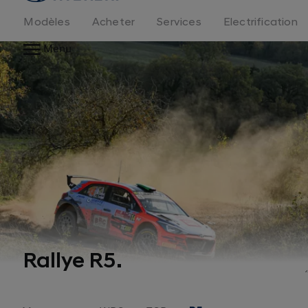
logo
Modèles
Acheter
Services
Electrification
Menu
Rallye R5.