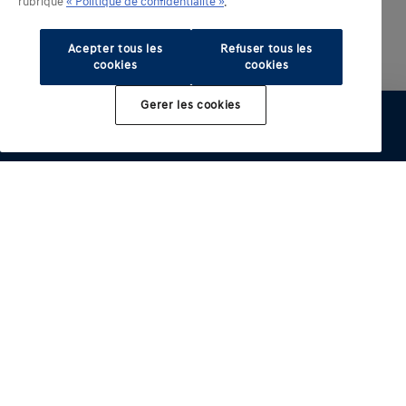
rubrique
« Politique de confidentialité »
.
Acepter tous les
Refuser tous les
cookies
cookies
Gerer les cookies
Configurer
Essai
Brochure
Offre
Distributeur
Modèles électrifiés
Autres modeles
INSTER
IONIQ 3
Acheter
IONIQ 5
i10