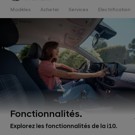
logo
Modèles
Acheter
Services
Electrification
Menu
Fonctionnalités.
Explorez les fonctionnalités de la i10.