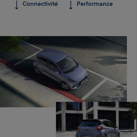
Connectivité
Performance
C