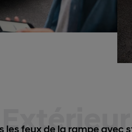
Extérieur
 les feux de la rampe avec s