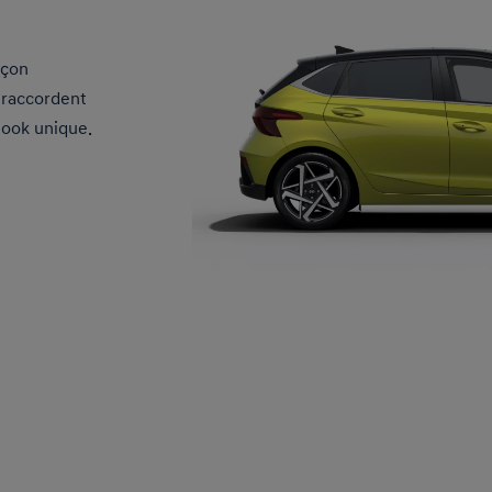
açon
e raccordent
 look unique.