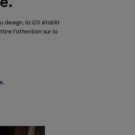
e.
design, la i20 établit
re l'attention sur la
e.