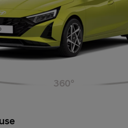
360°
euse