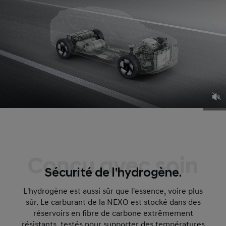
Conçu avec soin
Sécurité de l'hydrogène.
L'hydrogène est aussi sûr que l'essence, voire plus
sûr. Le carburant de la NEXO est stocké dans des
réservoirs en fibre de carbone extrêmement
résistants, testés pour supporter des températures