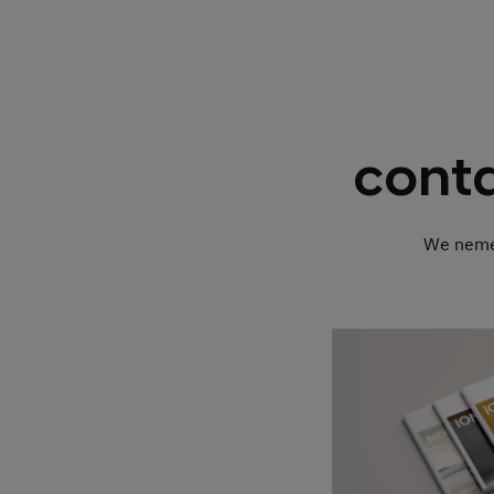
cont
We nemen