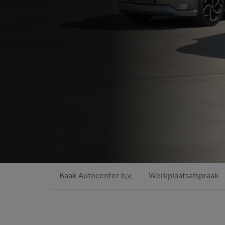
Baak Autocenter b.v.
Werkplaatsafspraak