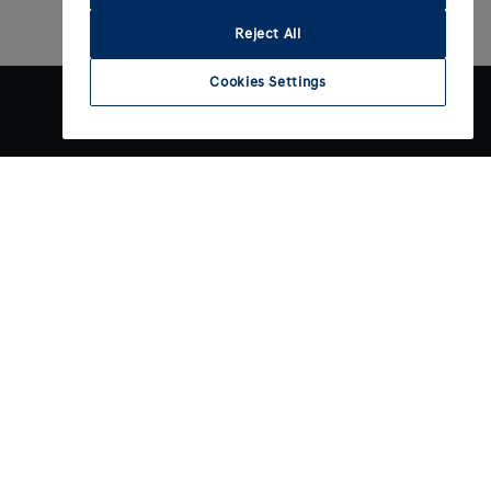
Reject All
Cookies Settings
Contact
gen
Contact opnemen
gen
Vacatures bij Hyundai
rekenen
slijsten