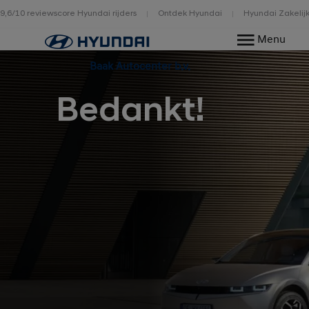
9,6/10 reviewscore Hyundai rijders
Ontdek Hyundai
Hyundai Zakelij
Home
Menu
Baak Autocenter b.v.
Bedankt!