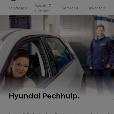
Kopen &
Modellen
Services
Elektrisch
Leasen
Menu
Hyundai Pechhulp.
1