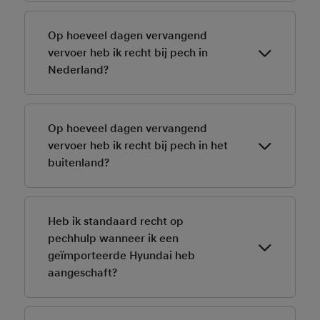
Kijk daarvoor
hier
.
Op hoeveel dagen vervangend
vervoer heb ik recht bij pech in
Nederland?
Kijk daarvoor
hier
.
Op hoeveel dagen vervangend
vervoer heb ik recht bij pech in het
buitenland?
Kijk daarvoor
hier
.
Heb ik standaard recht op
pechhulp wanneer ik een
geïmporteerde Hyundai heb
aangeschaft?
Pechhulp is net als bij veel andere automerken