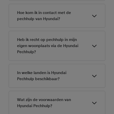
Voor het melden van pech onderweg neem je contact
op met de Hyundai Pechhulp op telefoonnummer 088
Hoe kom ik in contact met de
366 39 99. In het buitenland: +31 88 366 39 99.
pechhulp van Hyundai?
De Hyundai Pechhulp is bereikbaar via
telefoonnummer 088 366 39 99. In het buitenland
Heb ik recht op pechhulp in mijn
via +31 88 366 39 99.
eigen woonplaats via de Hyundai
Pechhulp?
Ja, met de Hyundai Pechhulp word je met pech in je
eigen woonplaats ook gewoon geholpen.
In welke landen is Hyundai
Pechhulp beschikbaar?
De Hyundai Pechhulp is in bijna geheel Europa
beschikbaar. Kijk
hier
voor de exacte
Wat zijn de voorwaarden van
beschikbaarheid.
Hyundai Pechhulp?