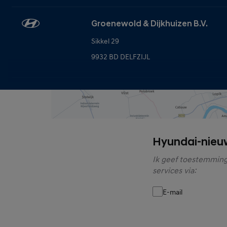
Groenewold & Dijkhuizen B.V.
Sikkel 29
9932 BD DELFZIJL
H-Point Dordrecht
Mijlweg 31
3316 BE DORDRECHT
Hyundai-nieu
Ik geef toestemming
Herwers Hyundai Arnhem
services via:
Ringoven 19
E-mail
6826 TP ARNHEM