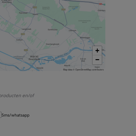
+
−
Map data © OpenStreetMap contributors
producten en/of
Sms/whatsapp