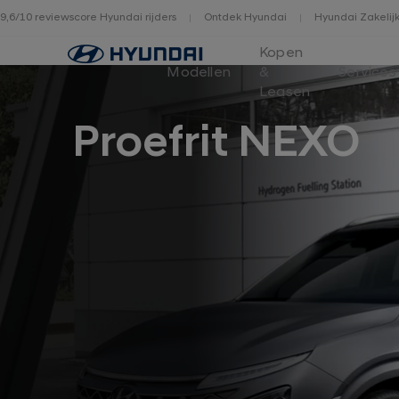
9,6/10 reviewscore Hyundai rijders
Ontdek Hyundai
Hyundai Zakelij
Home
Kopen
Modellen
&
Services
Leasen
Proefrit NEXO