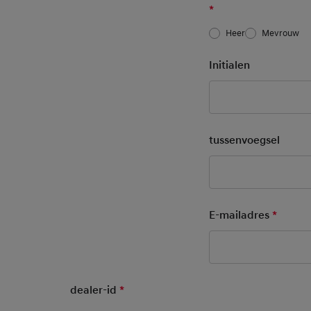
*
Heer
Mevrouw
Initialen
tussenvoegsel
E-mailadres
*
Mandat
dealer-id
*
Mandatory Field