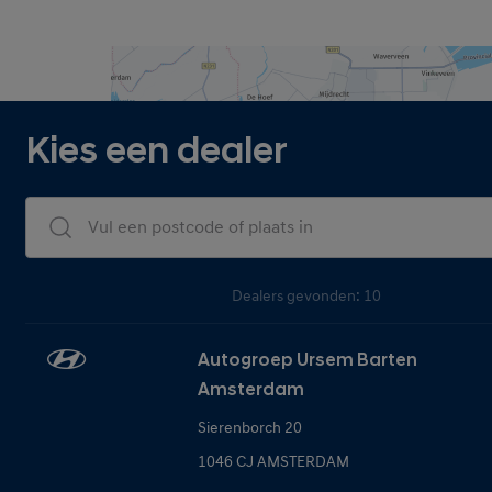
Kies een dealer
Dealers Search
Dealers gevonden: 10
Autogroep Ursem Barten
Amsterdam
Sierenborch 20
1046 CJ AMSTERDAM