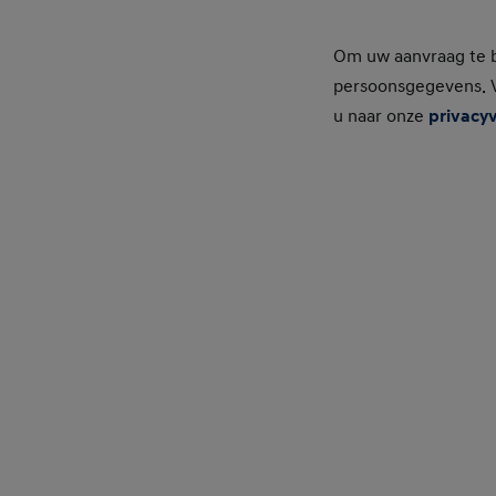
Hyundai Wittenberg
Amersfoort
Om uw aanvraag te b
persoonsgegevens. V
Xenonweg 15
u naar onze
privacyv
3812 SZ AMERSFOORT
Hyundai Wittenberg
Nieuwegein
Betuwehaven 1
3433 PV NIEUWEGEIN
Oostendorp Auto Helmond B.V.
Varenschut 5
5705 DK HELMOND