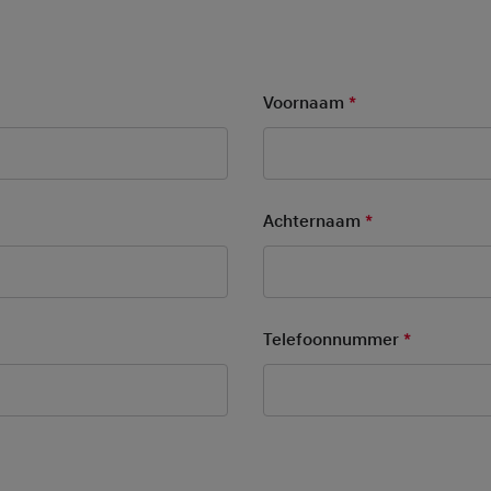
Voornaam
*
Mandatory Field
Achternaam
*
Mandatory Fie
ory Field
Telefoonnummer
*
Mandatory