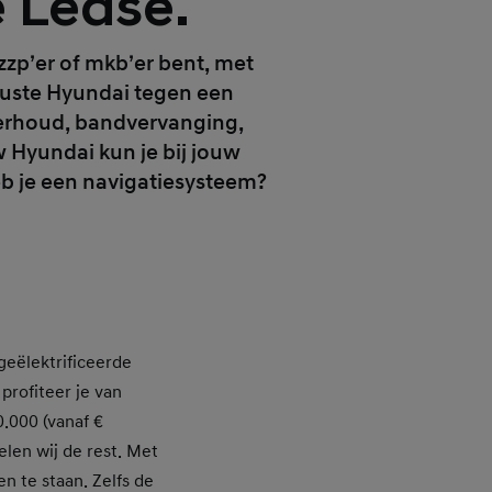
 Lease.
, zzp’er of mkb’er bent, met
eruste Hyundai tegen een
nderhoud, bandvervanging,
 Hyundai kun je bij jouw
eb je een navigatiesysteem?
 geëlektrificeerde
profiteer je van
.000 (vanaf €
elen wij de rest. Met
n te staan. Zelfs de