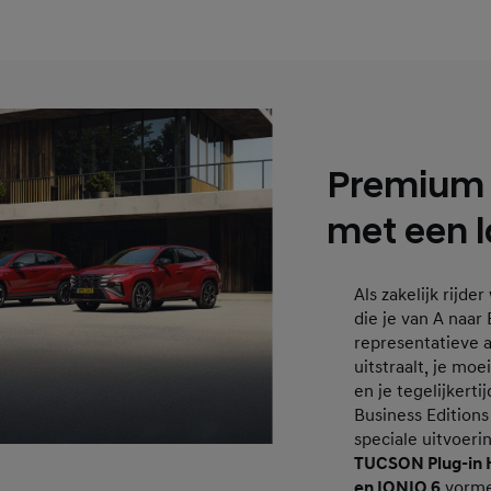
Premium z
met een la
Als zakelijk rijde
die je van A naar
representatieve a
uitstraalt, je moe
en je tegelijkerti
Business Editions
speciale uitvoer
TUCSON Plug-in 
en IONIQ 6
vorme