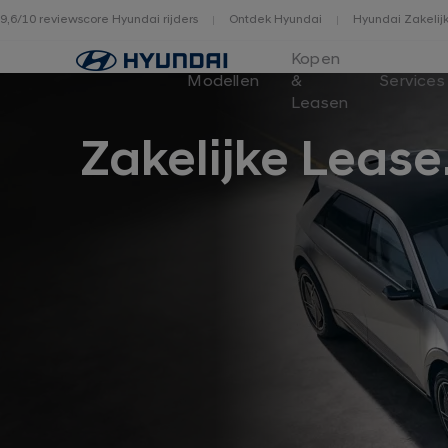
9,6/10 reviewscore Hyundai rijders
Ontdek Hyundai
Hyundai Zakelij
Home
Kopen
Modellen
&
Services
Leasen
Zakelijke Lease