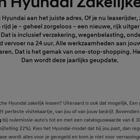
 Hyundai Zakelijke
bij Hyundai aan het juiste adres. Of je nu leaserijder
 rijd je – geheel zorgeloos – een nieuwe, rijk uitg
s. Dat is inclusief verzekering, wegenbelasting, o
d vervoer na 24 uur. Alle werkzaamheden aan jouw
eren. Dat is het gemak van one-stop-shopping. H
Dan wordt deze jaarlijks geupdate.
sche Hyundai zakelijk leasen? Uiteraard is ook dat mogelijk. Een
 perfecte visitekaartje, van jou of van jouw bedrijf. Bovendien 
g
bij nulemissie-auto's tot en met een cataloguswaarde van € 30
ijtelling 22%). Kies het Hyundai-model dat bij jou past, dan reg
ase wordt alles voor je geregeld en kom je niet voor verrassinge