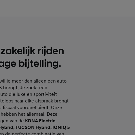
akelijk rijden
ge bijtelling.
r wil je meer dan alleen een auto
 B brengt. Je zoekt een
uto die luxe en sportiviteit
iteloos naar elke afspraak brengt
jd fiscaal voordeel biedt. Onze
 hebben het allemaal. Deze
ingen van de
KONA Electric,
Hybrid, TUCSON Hybrid, IONIQ 5
n de perfecte combinatie van