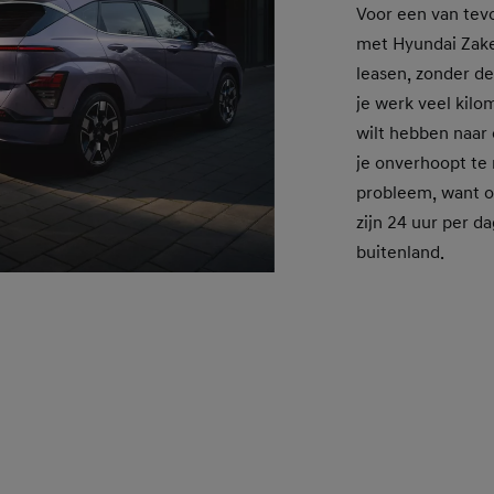
Voor een van tev
met Hyundai Zakel
leasen, zonder de
je werk veel kil
wilt hebben naar
je onverhoopt t
probleem, want oo
zijn 24 uur per d
buitenland.