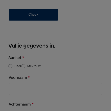
Check
Basic User Info
Vul je gegevens in.
Aanhef
*
Heer
Mevrouw
Voornaam
*
Mandatory Field
Achternaam
*
Mandatory Field