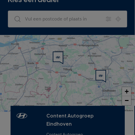
Kies een dealer
Dealers Search
+
−
Map data © OpenStreetMap contributors
Content Autogroep
Eindhoven
Content Autogroep