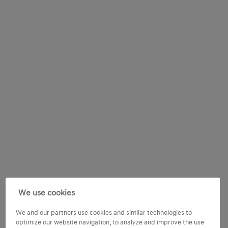
11. Voortijdige contractbeëindiging
Dat kan tegen een opzegvergoeding. Bepaal zelf je
flexibiliteit inzake de mogelijkheden tot kosteloze
vroegtijdige beëindiging. Op basis van het gekozen
pakket Basis, Compleet of Plus wordt de
opzegvergoeding vastgesteld.
We use cookies
We and our partners use cookies and similar technologies to
optimize our website navigation, to analyze and improve the use