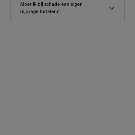
Van tevoren is er een minder-dagenprijs afgesproken,
Moet ik bij schade een eigen
deze staat in jouw leaseovereenkomst.
bijdrage betalen?
Bij schade geldt er een eigen bijdrage van € 225,- per
niet-verhaalbare schade. De eigen bijdrage is bij ons
nooit hoger dan het daadwerkelijke schadebedrag.