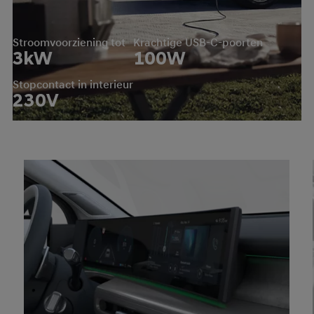
Stroomvoorziening tot
Krachtige USB-C-poorten
3
kW
100
W
Stopcontact in interieur
230
V