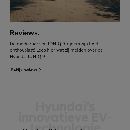
Reviews.
De media/pers en IONIQ 9-rijders zijn heel
enthousiast! Lees hier wat zij melden over de
Hyundai IONIQ 9.
Bekijk reviews
Hyundai’s
innovatieve EV-
technologie