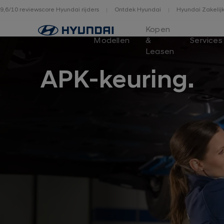
9,6/10 reviewscore Hyundai rijders
Ontdek Hyundai
Hyundai Zakelij
Home
Kopen
Modellen
&
Services
Leasen
APK-keuring.