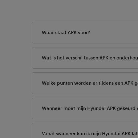
Waar staat APK voor?
APK staat voor: Alge
Wat is het verschil tussen APK en onderho
Bij de APK wordt alle
Dit is een momentopn
Welke punten worden er tijdens een APK g
en vloeistoffen vervan
interval. Regelmatig 
Maak
hier
eenvoudig (
Dat zijn voor de verk
spiegels, ruiten, ruit
Wanneer moet mijn Hyundai APK gekeurd
Voor het milieu: de ui
Je krijgt tijdig ber
En voor de registrati
Vanaf wanneer kan ik mijn Hyundai APK la
gebruikte brandstof.