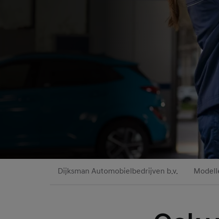
Dijksman Automobielbedrijven b.v.
Modell