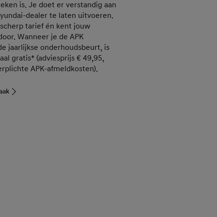
ken is. Je doet er verstandig aan
undai-dealer te laten uitvoeren.
scherp tarief én kent jouw
door. Wanneer je de APK
 jaarlijkse onderhoudsbeurt, is
l gratis* (adviesprijs € 49,95,
verplichte APK-afmeldkosten).
aak