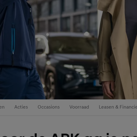
en
Acties
Occasions
Voorraad
Leasen & Financi