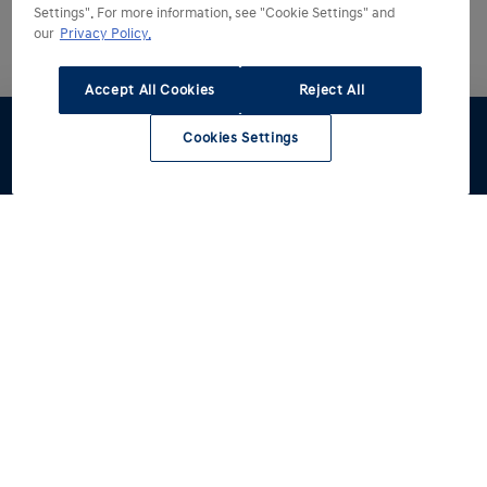
Settings". For more information, see "Cookie Settings" and
our
Privacy Policy.
Accept All Cookies
Reject All
Cookies Settings
Dealer
Werkplaats
zoeken
Hyundai kiezen
Hyundai ontdekken
Alle modellen
Reviews
Hyundai rijden
Voorraad
Een betere wereld