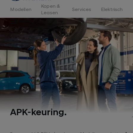
Kopen &
Modellen
Services
Elektrisch
Leasen
Menu
APK-keuring.