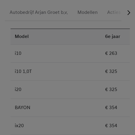
Autobedrijf Arjan Groet b.v.
Modellen
Acties
Oc
Model
6e jaar
i10
€ 263
i10 1.0T
€ 325
i20
€ 325
BAYON
€ 354
ix20
€ 354