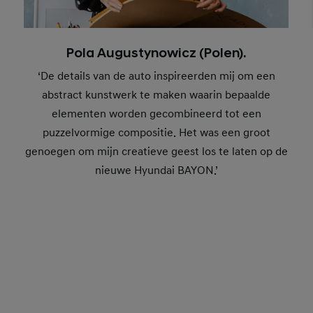
Pola Augustynowicz (Polen).
‘De details van de auto inspireerden mij om een
abstract kunstwerk te maken waarin bepaalde
Pola Augustynowicz, Poland
Bahar, France
elementen worden gecombineerd tot een
Nathaniel Rackowe, UK
Jan Gemrot, Czech
Vincent de Boer, Netherlands
puzzelvormige compositie. Het was een groot
genoegen om mijn creatieve geest los te laten op de
nieuwe Hyundai BAYON.’