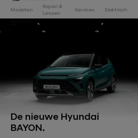
Kopen &
Modellen
Services
Elektrisch
Leasen
Menu
De nieuwe Hyundai
BAYON.