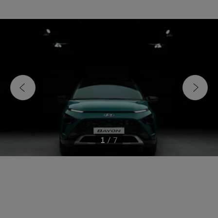
1
/
7