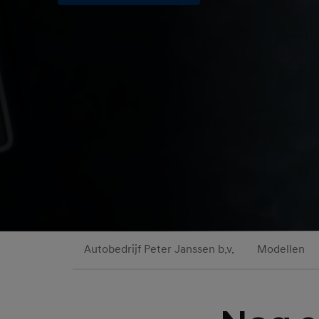
Autobedrijf Peter Janssen b.v.
Modellen