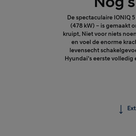
Nog s
De spectaculaire IONIQ 5
(478 kW) – is gemaakt om
kruipt. Niet voor niets n
en voel de enorme krach
levensecht schakelgevoel.
Hyundai’s eerste volledig
Ext