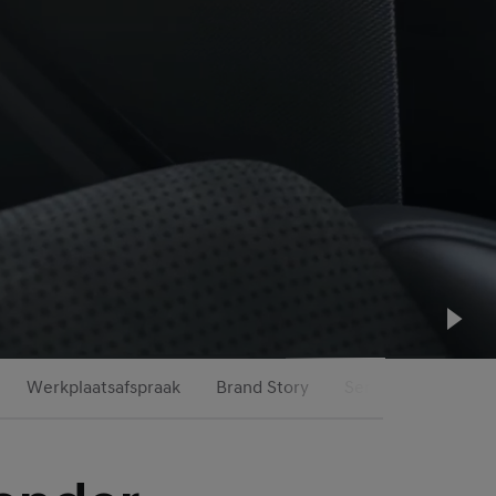
Pla
Werkplaatsafspraak
Brand Story
Service & Onderho