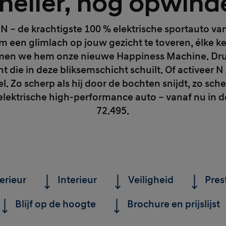
neller, nog opwind
 N – de krachtigste 100 % elektrische sportauto va
 een glimlach op jouw gezicht te toveren, élke kee
oemen we hem onze nieuwe Happiness Machine. Dr
t die in deze bliksemschicht schuilt. Of activeer 
 Zo scherp als hij door de bochten snijdt, zo scherp
 elektrische high-performance auto – vanaf nu in d
72.495.
erieur
Interieur
Veiligheid
Pres
Blijf op de hoogte
Brochure en prijslijst