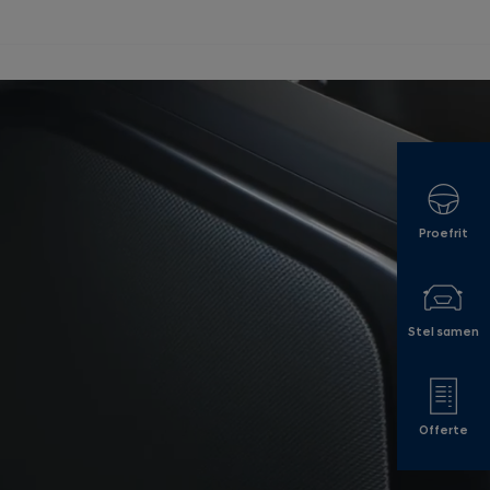
Proefrit
Stel samen
Offerte