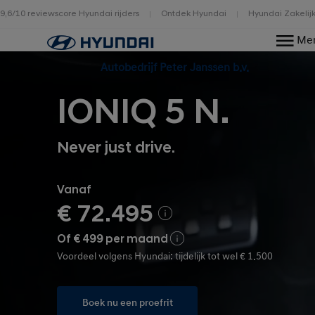
9,6/10 reviewscore Hyundai rijders
Ontdek Hyundai
Hyundai Zakelij
Home
Me
Autobedrijf Peter Janssen b.v.
IONIQ 5 N.
Never just drive.
Vanaf
€ 72.495
Of € 499 per maand
Voordeel volgens Hyundai: tijdelijk tot wel € 1.500
Boek nu een proefrit