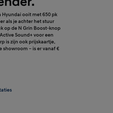
ender.
n Hyundai ooit met 650 pk
r als je achter het stuur
uk op de N Grin Boost-knop
N Active Sound+ voor een
 is zijn ook prijskaartje.
e showroom – is er vanaf €
taties